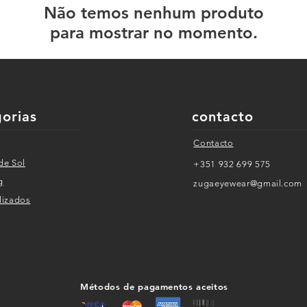
Não temos nenhum produto
para mostrar no momento.
gorias
contacto
Contacto
de Sol
+351 932 699 575
g
zugaeyewear@gmail.com
i
zados
Métodos de pagamentos aceitos