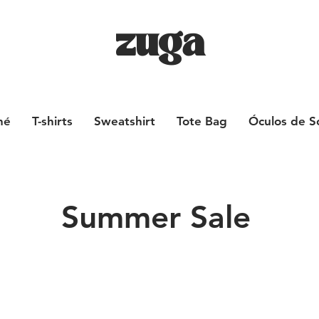
zuga
né
T-shirts
Sweatshirt
Tote Bag
Óculos de S
Summer Sale