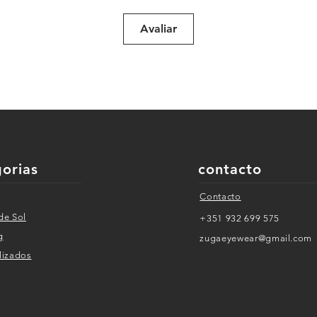
Avaliar
gorias
contacto
Contacto
de Sol
+351 932 699 575
g
zugaeyewear@gmail.com
i
zados