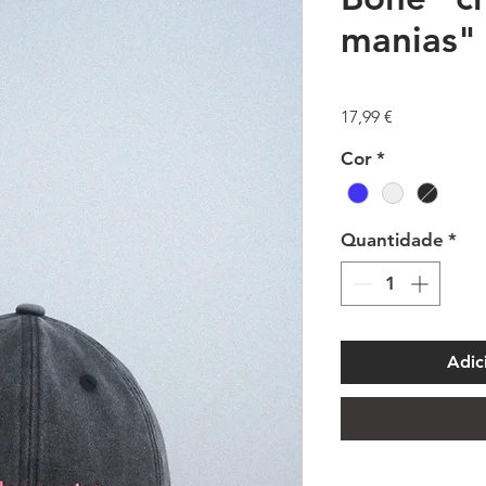
manias"
Preço
17,99 €
Cor
*
Quantidade
*
Adic