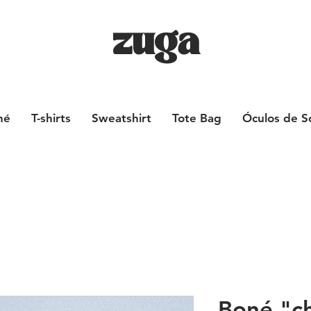
zuga
né
T-shirts
Sweatshirt
Tote Bag
Óculos de S
Boné "c