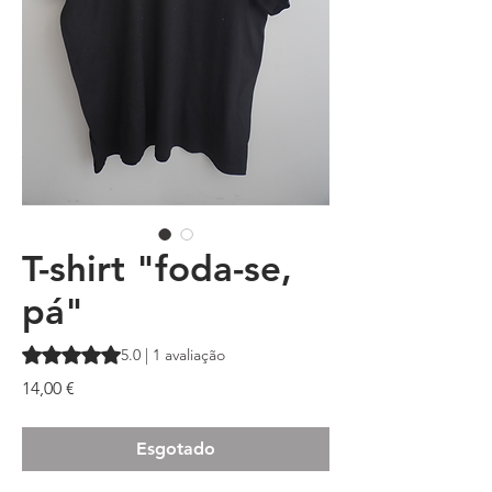
T-shirt "foda-se,
pá"
A classificação é 5.0 de 5 estrelas com base em 1 avaliação
5.0 | 1 avaliação
Preço
14,00 €
Esgotado