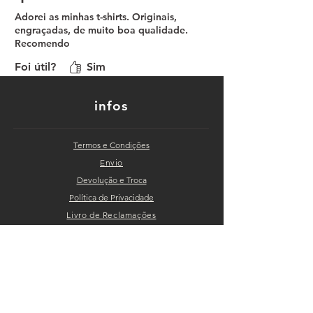
Adorei as minhas t-shirts. Originais,
engraçadas, de muito boa qualidade.
Recomendo
Foi útil?
Sim
infos
Termos e Condições
Envio
Devolução
e Troca
Política de Privacidade
Livro de Reclama
ções
categorias
Bonés