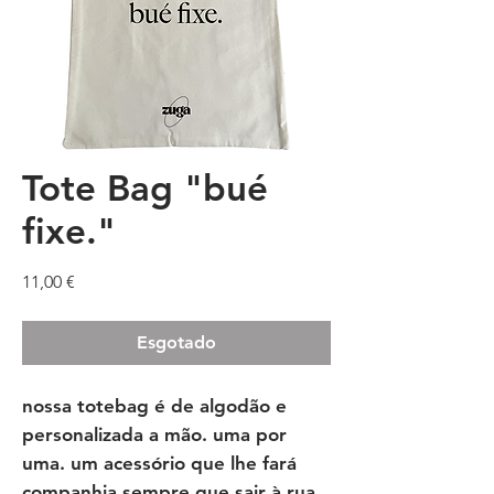
Tote Bag "bué
fixe."
Preço
11,00 €
Esgotado
nossa totebag é de algodão e
personalizada a mão. uma por
uma. um acessório que lhe fará
companhia sempre que sair à rua.