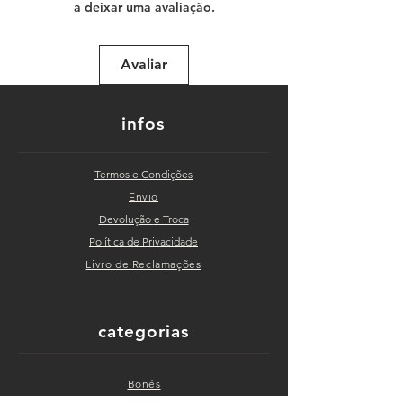
a deixar uma avaliação.
Avaliar
infos
Termos e Condições
Envio
Devolução
e Troca
Política de Privacidade
Livro de Reclama
ções
categorias
Bonés